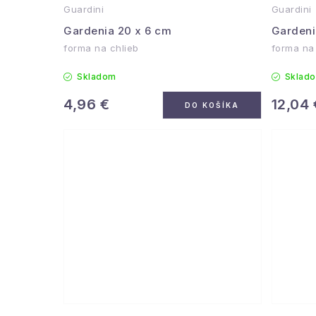
Guardini
Guardini
Gardenia 20 x 6 cm
Gardeni
forma na chlieb
forma na
Skladom
Sklad
4,96 €
12,04 
DO KOŠÍKA