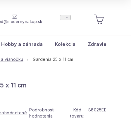
od@modernynakup.sk
NÁKUPNÝ
KOŠÍK
Hobby a záhrada
Kolekcia
Zdravie a krása
 a vianočku
Gardenia 25 x 11 cm
5 x 11 cm
eb
Podrobnosti
Kód
88025EE
eohodnotené
hodnotenia
tovaru: