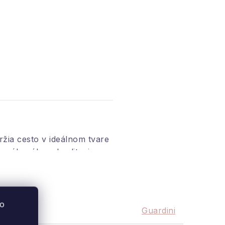
ržia cesto v ideálnom tvare
 vyrábaného z kvalitnej
to
Guardini
eálna pre domáci bochník aj