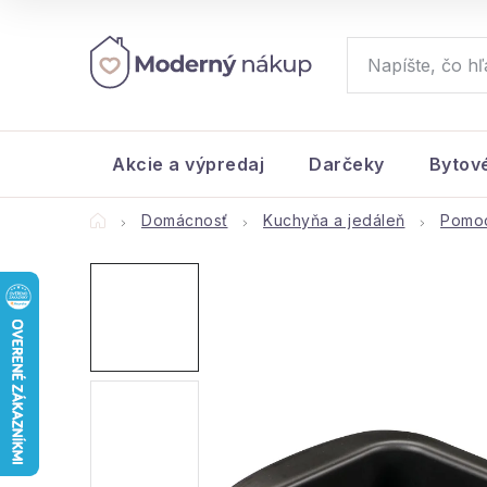
Prejsť
na
obsah
Akcie a výpredaj
Darčeky
Bytov
Domov
Domácnosť
Kuchyňa a jedáleň
Pomoc