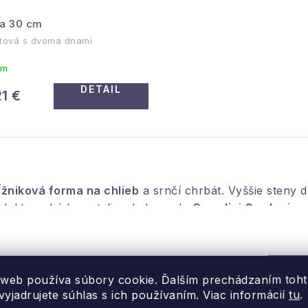
a 30 cm
rtová s dvoma dnami
om
DETAIL
1 €
ĺžniková forma na chlieb
a srnčí chrbát. Vyššie steny d
dukt pochádza z talianskeho radu
Guardini Gardenia
,
ou pevnosťou aj odolnosťou proti deformácii.
 web používa súbory cookie. Ďalším prechádzaním toh
yjadrujete súhlas s ich používaním. Viac informácií
tu
.
cestu držať tvar aj počas kysnutia v rúre. Forma je id