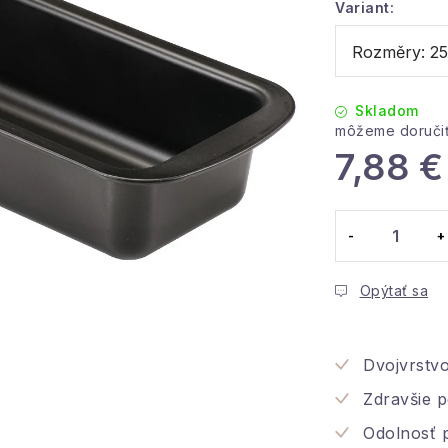
Variant:
Skladom
7,88 €
Jednotková c
Opýtať sa
Dvojvrstv
Zdravšie 
Odolnosť p