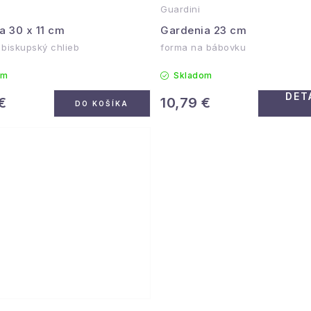
Guardini
a 30 x 11 cm
Gardenia 23 cm
 biskupský chlieb
forma na bábovku
om
Skladom
DET
€
10,79 €
DO KOŠÍKA