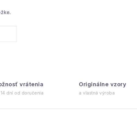
.
é kuchynské náradie.
ožke.
ic Chromium Coated Steel) – ocele elektrolyticky potia
 Oproti lacnejším výrobkom zo štandardnej uhlíkovej 
íva špeciálnu technológiu
COIL COATING
, ktorá zaisť
žnosť vrátenia
Originálne vzory
eb vhodná
 14 dní od doručenia
a vlastná výroba
hlieb, vianočky, biskupský chlebíček, banánový chlieb a
ke je táto obdĺžniková forma na chlieb aj skvelým
darče