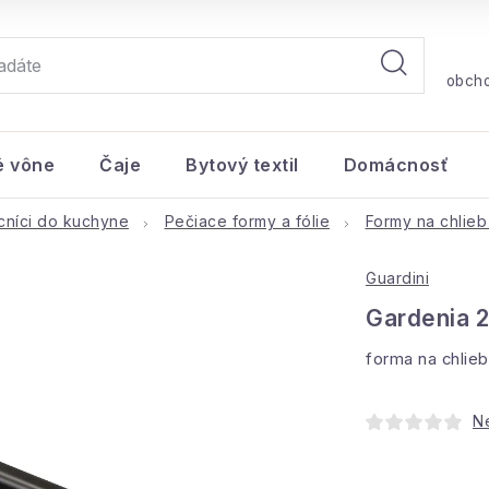
obch
é vône
Čaje
Bytový textil
Domácnosť
níci do kuchyne
Pečiace formy a fólie
Formy na chlieb
Guardini
Gardenia 2
forma na chli
N