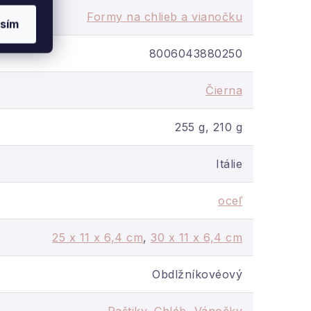
Formy na chlieb a vianočku
sím
8006043880250
Čierna
inimom tuku
. Vďaka
 samo. Povrch je
odolný
 čierny odtieň, ktorý sa
255 g, 210 g
Itálie
oceľ
25 x 11 x 6,4 cm
,
30 x 11 x 6,4 cm
Obdlžníkovéový