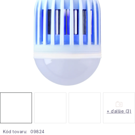
Hobby a záhrada
Kolekcia
Zdravie a krása
Šport a outdoor
Pre deti
Novinky
Darčekové poukazy
+ ďalšie (3)
Sezónne kategórie
Veľkoobchodná spolupráca
Kód tovaru:
09824