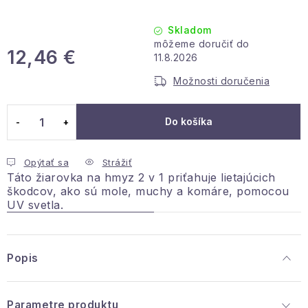
Podmienky ochrany osobných údajov
Reklamácia a vrátenie
Obchodné podmienky
Skladom
Info o nákupe
Rady a tipy
Kontakty
O nás
12,46 €
11.8.2026
Jednotková cena:
Možnosti doručenia
Do košíka
Opýtať sa
Strážiť
Táto žiarovka na hmyz 2 v 1 priťahuje lietajúcich
škodcov, ako sú mole, muchy a komáre, pomocou
UV svetla.
Popis
Parametre produktu