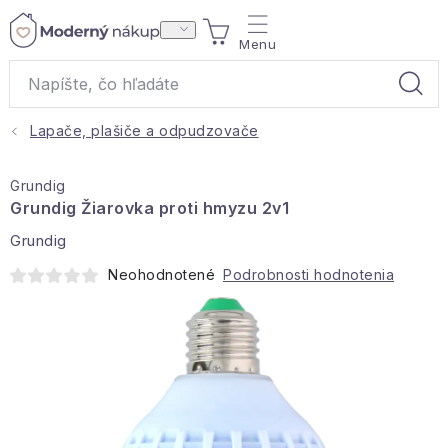
Prejsť
NÁKUPNÝ
na
obsah
KOŠÍK
Lapače, plašiče a odpudzovače
Akcie a výpredaj
Grundig
Darčeky
Grundig Žiarovka proti hmyzu 2v1
Grundig
Bytové vône
Neohodnotené
Podrobnosti hodnotenia
Čaje
Bytový textil
Domácnosť