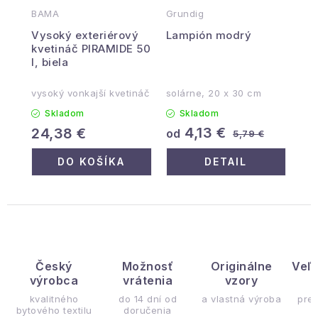
BAMA
Grundig
Vysoký exteriérový
Lampión modrý
kvetináč PIRAMIDE 50
l, biela
vysoký vonkajší kvetináč
solárne, 20 x 30 cm
Skladom
Skladom
4,13 €
24,38 €
od
5,79 €
DO KOŠÍKA
DETAIL
Český
Možnosť
Originálne
Veľ
výrobca
vrátenia
vzory
ý
kvalitného
do 14 dní od
a vlastná výroba
pre
bytového textilu
doručenia