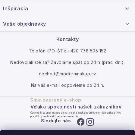
ä
Doprava a platba
Inšpirácia
t
Info o nákupe
i
Nový tovar
Vaše objednávky
Veľkoobchodná spolupráca
e
O nás
Ako reklamovať / vrátiť tovar
Kontakty
Kontakt
Telefón (PO–ŠT): +420 778 505 152
Moja objednávka
Nedovolali ste sa? Zavoláme späť do 24 h (prac. dni).
obchod@moderninakup.cz
Na váš e-mail odpovieme do 24 h.
Sme overený e-shop
Vďaka spokojnosti našich zákazníkov
Obchod Moderný nákup získal vďaka spokojnosti overených zákazníkov
prestížny certifikát Overené zákazníkmi.
Sledujte nás