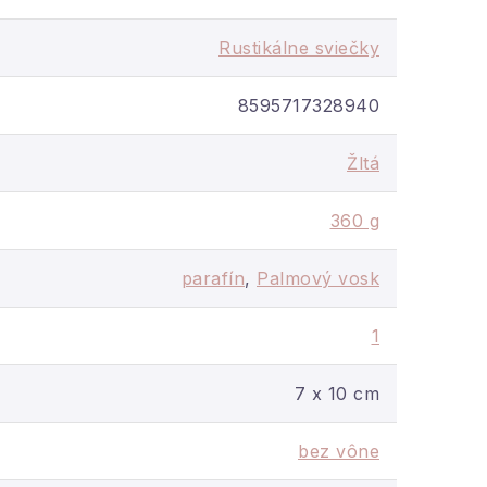
Rustikálne sviečky
8595717328940
Žltá
360 g
parafín
,
Palmový vosk
1
7 x 10 cm
bez vône