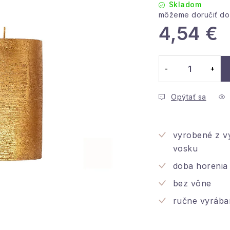
Skladom
4,54 €
Jednotková cena
Opýtať sa
vyrobené z v
vosku
doba horenia
bez vône
ručne vyrába