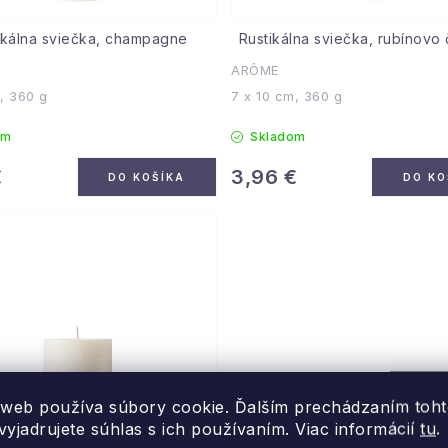
ikálna sviečka, champagne
Rustikálna sviečka, rubínovo
ARÔME
, 360 g
7 x 10 cm, 360 g
om
Skladom
€
3,96 €
DO KOŠÍKA
DO KO
 web používa súbory cookie. Ďalším prechádzaním toh
yjadrujete súhlas s ich používaním. Viac informácií
tu
.