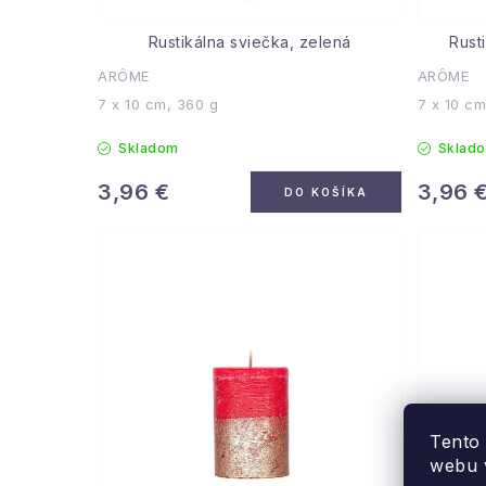
Rustikálna sviečka, zelená
Rust
ARÔME
ARÔME
7 x 10 cm, 360 g
7 x 10 cm
Skladom
Sklad
3,96 €
3,96 
DO KOŠÍKA
Tento
webu v