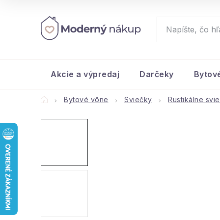
Prejsť
na
obsah
Akcie a výpredaj
Darčeky
Bytov
Domov
Bytové vône
Sviečky
Rustikálne svi