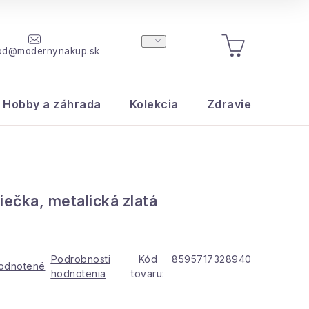
od@modernynakup.sk
NÁKUPNÝ
KOŠÍK
Hobby a záhrada
Kolekcia
Zdravie a krása
iečka, metalická zlatá
Podrobnosti
Kód
8595717328940
odnotené
hodnotenia
tovaru: