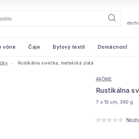
obch
é vône
Čaje
Bytový textil
Domácnosť
ečky
Rustikálna sviečka, metalická zlatá
ARÔME
Rustikálna sv
7 x 10 cm, 360 g
Neoh