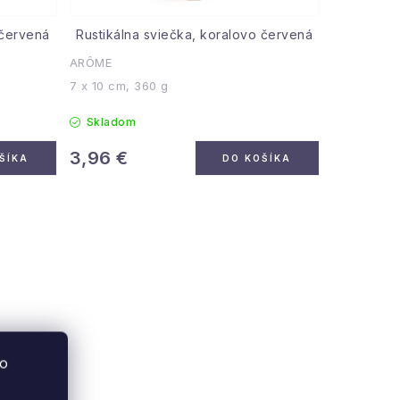
 červená
Rustikálna sviečka, koralovo červená
ARÔME
7 x 10 cm, 360 g
Skladom
3,96 €
ŠÍKA
DO KOŠÍKA
to