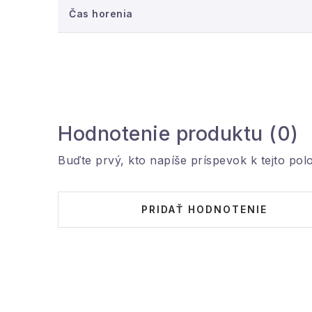
Čas horenia
Štýlové doplnenie interiéru počas zimné
Hodnotenie produktu (0)
Buďte prvý, kto napíše príspevok k tejto pol
PRIDAŤ HODNOTENIE