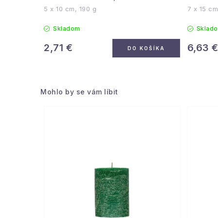
5 x 10 cm, 190 g
7 x 15 cm
Skladom
Sklad
2,71 €
6,63 
DO KOŠÍKA
Mohlo by se vám líbit