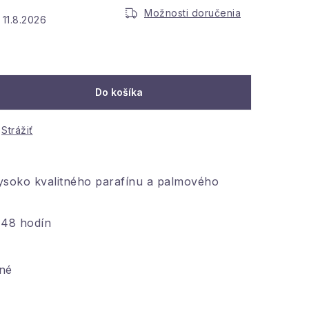
Možnosti doručenia
11.8.2026
:
Do košíka
Strážiť
ysoko kvalitného parafínu a palmového
 48 hodín
né