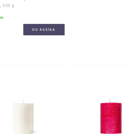
, 525 g
om
€
DO KOŠÍKA