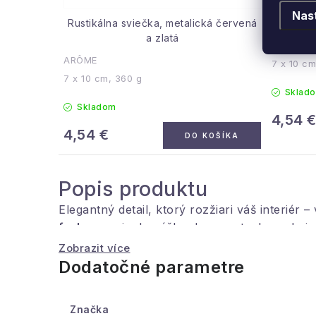
Nas
Rustikálna sviečka, metalická červená
Rustik
a zlatá
ARÔME
ARÔME
7 x 10 cm
7 x 10 cm, 360 g
Sklad
Skladom
4,54 
4,54 €
DO KOŠÍKA
Popis produktu
Elegantný detail, ktorý rozžiari váš interiér 
farbe
vnesie do vášho domova teplo, pokoj a
ktoré zaručujú dlhú dobu horenia a rovnom
Zobrazit více
stane nádherným doplnkom vianočnej výzdoby 
Dodatočné parametre
vyrobená
,
neparfumovaná
a vhodná aj pre c
Značka
Kľúčové vlastnosti: