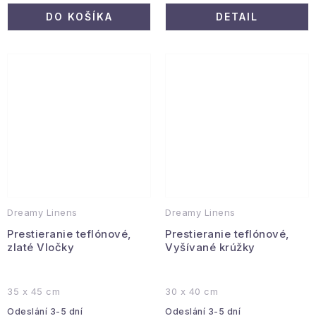
DO KOŠÍKA
DETAIL
Dreamy Linens
Dreamy Linens
Prestieranie teflónové,
Prestieranie teflónové,
zlaté Vločky
Vyšívané krúžky
35 x 45 cm
30 x 40 cm
Odeslání 3-5 dní
Odeslání 3-5 dní