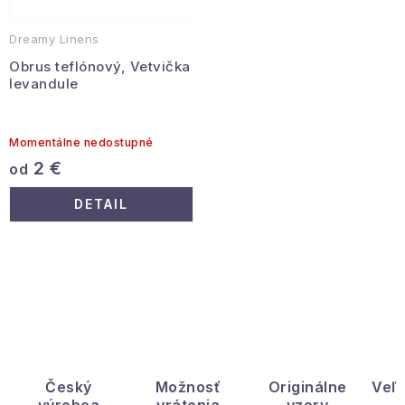
Dreamy Linens
Obrus teflónový, Vetvička
levandule
Momentálne nedostupné
2 €
od
DETAIL
O
v
l
á
d
Český
Možnosť
Originálne
Veľ