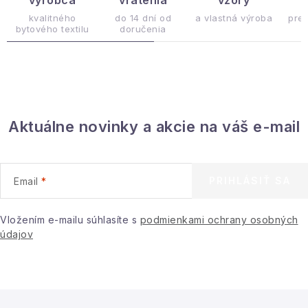
výrobca
vrátenia
vzory
ý
a
c
kvalitného
do 14 dní od
a vlastná výroba
pre
bytového textilu
doručenia
i
e
p
r
v
Aktuálne novinky a akcie na váš e-mail
k
y
v
ý
PRIHLÁSIŤ SA
Email
p
i
Vložením e-mailu súhlasíte s
podmienkami ochrany osobných
s
údajov
u
Z