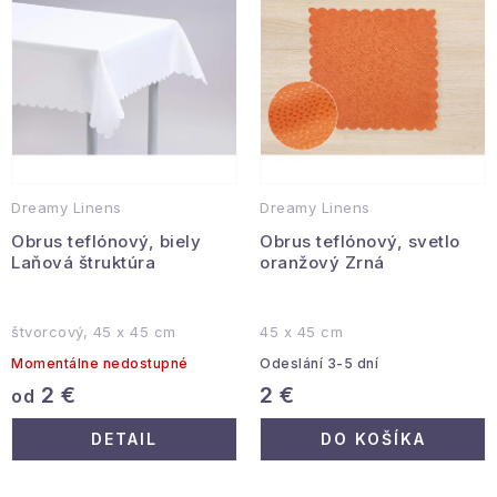
r
e
Hobby a záhrada
o
p
d
r
Kolekcia
u
o
k
d
Zdravie a krása
t
u
Šport a outdoor
o
k
Dreamy Linens
Dreamy Linens
v
t
Pre deti
Obrus teflónový, biely
Obrus teflónový, svetlo
o
Laňová štruktúra
oranžový Zrná
v
Novinky
štvorcový, 45 x 45 cm
45 x 45 cm
Darčekové poukazy
Momentálne nedostupné
Odeslání 3-5 dní
2 €
2 €
od
Sezónne kategórie
DETAIL
DO KOŠÍKA
Veľkoobchodná spolupráca