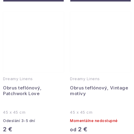
Dreamy Linens
Dreamy Linens
Obrus teflónový,
Obrus teflónový, Vintage
Patchwork Love
motívy
45 x 45 cm
45 x 45 cm
Odeslání 3-5 dní
Momentálne nedostupné
2 €
2 €
od