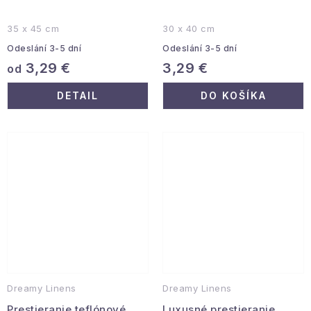
35 x 45 cm
30 x 40 cm
Odeslání 3-5 dní
Odeslání 3-5 dní
3,29 €
3,29 €
od
DETAIL
DO KOŠÍKA
Dreamy Linens
Dreamy Linens
Prestieranie teflónové,
Luxusné prestieranie