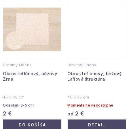
Podmienky ochrany osobných údajov
Reklamácia a vrátenie
Obchodné podmienky
Info o nákupe
Rady a tipy
Kontakty
O nás
Dreamy Linens
Dreamy Linens
Obrus teflónový, béžový
Obrus teflónový, béžový
Zrná
Laňová štruktúra
45 x 45 cm
45 x 45 cm
Odeslání 3-5 dní
Momentálne nedostupné
2 €
2 €
od
DO KOŠÍKA
DETAIL