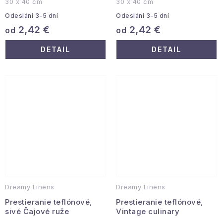
30 x 40 cm
30 x 40 cm
Odeslání 3-5 dní
Odeslání 3-5 dní
2,42 €
2,42 €
od
od
DETAIL
DETAIL
Dreamy Linens
Dreamy Linens
Prestieranie teflónové,
Prestieranie teflónové,
sivé Čajové ruže
Vintage culinary