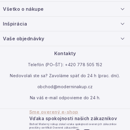
á
Všetko o nákupe
p
ä
Doprava a platba
Inšpirácia
t
Info o nákupe
i
Nový tovar
Vaše objednávky
Veľkoobchodná spolupráca
e
O nás
Ako reklamovať / vrátiť tovar
Kontakty
Kontakt
Telefón (PO–ŠT): +420 778 505 152
Moja objednávka
Nedovolali ste sa? Zavoláme späť do 24 h (prac. dni).
obchod@moderninakup.cz
Na váš e-mail odpovieme do 24 h.
Sme overený e-shop
Vďaka spokojnosti našich zákazníkov
Obchod Moderný nákup získal vďaka spokojnosti overených zákazníkov
prestížny certifikát Overené zákazníkmi.