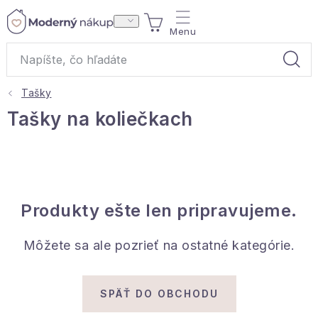
Prejsť
NÁKUPNÝ
na
obsah
KOŠÍK
Tašky
Akcie a výpredaj
Tašky na koliečkach
Darčeky
Bytové vône
Produkty ešte len pripravujeme.
Čaje
Môžete sa ale pozrieť na ostatné kategórie.
Bytový textil
Domácnosť
SPÄŤ DO OBCHODU