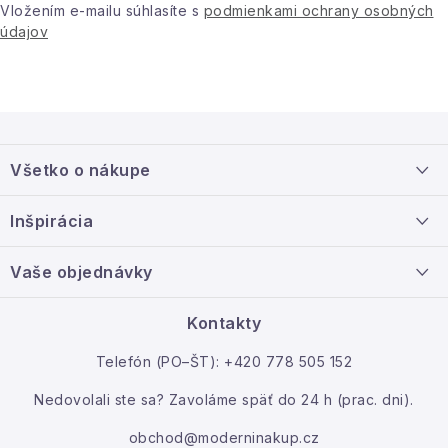
Vložením e-mailu súhlasíte s
podmienkami ochrany osobných
Podmienky ochrany osobných údajov
údajov
Reklamácia a vrátenie
Obchodné podmienky
Info o nákupe
Rady a tipy
Kontakty
O nás
Z
á
Všetko o nákupe
p
ä
Doprava a platba
Inšpirácia
t
Info o nákupe
i
Nový tovar
Vaše objednávky
Veľkoobchodná spolupráca
e
O nás
Ako reklamovať / vrátiť tovar
Kontakty
Kontakt
Telefón (PO–ŠT): +420 778 505 152
Moja objednávka
Nedovolali ste sa? Zavoláme späť do 24 h (prac. dni).
obchod@moderninakup.cz