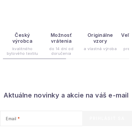
Hobby a záhrada
Kolekcia
Zdravie a krása
Český
Možnosť
Originálne
Veľ
výrobca
vrátenia
vzory
ý
Šport a outdoor
kvalitného
do 14 dní od
a vlastná výroba
pre
bytového textilu
doručenia
Pre deti
Novinky
Aktuálne novinky a akcie na váš e-mail
Darčekové poukazy
Sezónne kategórie
PRIHLÁSIŤ SA
Email
Veľkoobchodná spolupráca