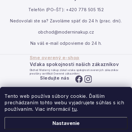
Kontakt
Telefón (PO–ŠT): +420 778 505 152
Moja objednávka
Nedovolali ste sa? Zavoláme späť do 24 h (prac. dni).
obchod@moderninakup.cz
Na váš e-mail odpovieme do 24 h.
Sme overený e-shop
Vďaka spokojnosti našich zákazníkov
Obchod Moderný nákup získal vďaka spokojnosti overených zákazníkov
prestížny certifikát Overené zákazníkmi.
Sledujte nás
Tento web používa súbory cookie. Ďalším
prechádzaním tohto webu vyjadrujete súhlas s ich
používaním. Viac informácií
tu
.
- pre domov s láskou.
Nastavenie
Obchodné podmienky
Ochrana osobných údajov