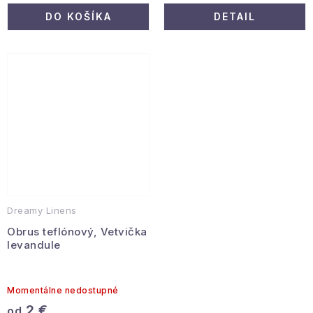
DO KOŠÍKA
DETAIL
Dreamy Linens
Obrus teflónový, Vetvička
levandule
Momentálne nedostupné
2 €
od