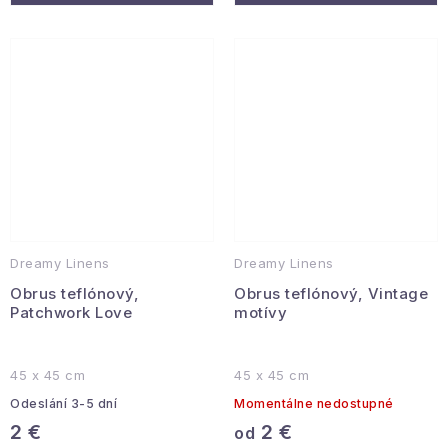
Dreamy Linens
Dreamy Linens
Obrus teflónový,
Obrus teflónový, Vintage
Patchwork Love
motívy
45 x 45 cm
45 x 45 cm
Odeslání 3-5 dní
Momentálne nedostupné
2 €
2 €
od