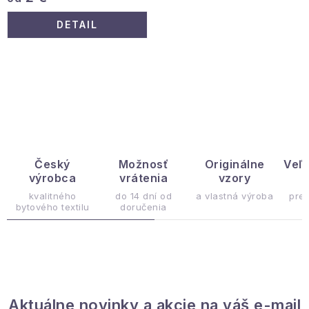
DETAIL
O
v
l
á
d
Český
Možnosť
Originálne
Veľ
výrobca
vrátenia
vzory
ý
a
c
kvalitného
do 14 dní od
a vlastná výroba
pre
bytového textilu
doručenia
i
e
p
r
v
Aktuálne novinky a akcie na váš e-mail
k