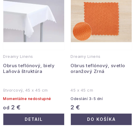
r
e
Hobby a záhrada
o
p
d
r
Kolekcia
u
o
k
d
Zdravie a krása
t
u
Šport a outdoor
o
k
Dreamy Linens
Dreamy Linens
v
t
Pre deti
Obrus teflónový, biely
Obrus teflónový, svetlo
o
Laňová štruktúra
oranžový Zrná
v
Novinky
štvorcový, 45 x 45 cm
45 x 45 cm
Darčekové poukazy
Momentálne nedostupné
Odeslání 3-5 dní
2 €
2 €
od
Sezónne kategórie
DETAIL
DO KOŠÍKA
Veľkoobchodná spolupráca