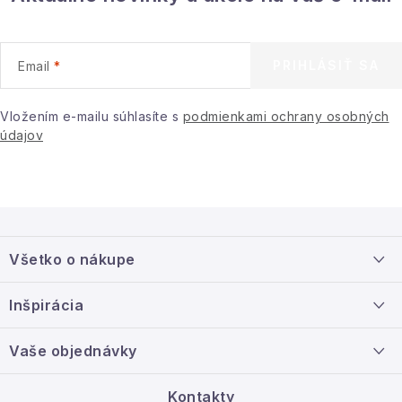
y
v
ý
PRIHLÁSIŤ SA
Email
p
i
Vložením e-mailu súhlasíte s
podmienkami ochrany osobných
s
údajov
u
Z
á
Všetko o nákupe
p
ä
Doprava a platba
Inšpirácia
t
Info o nákupe
i
Nový tovar
Vaše objednávky
Veľkoobchodná spolupráca
e
O nás
Ako reklamovať / vrátiť tovar
Kontakty