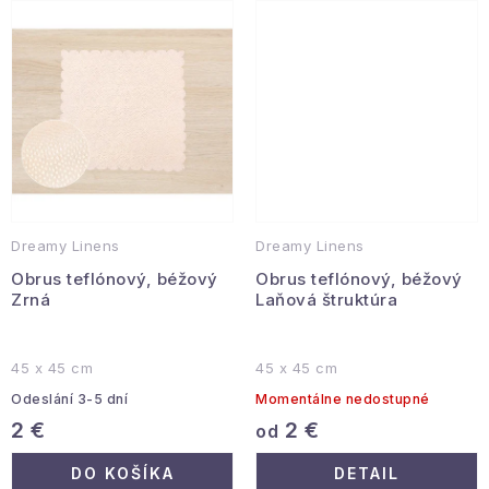
Podmienky ochrany osobných údajov
Reklamácia a vrátenie
Obchodné podmienky
Info o nákupe
Rady a tipy
Kontakty
O nás
Dreamy Linens
Dreamy Linens
Obrus teflónový, béžový
Obrus teflónový, béžový
Zrná
Laňová štruktúra
45 x 45 cm
45 x 45 cm
Odeslání 3-5 dní
Momentálne nedostupné
2 €
2 €
od
DO KOŠÍKA
DETAIL