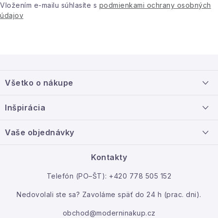
Vložením e-mailu súhlasíte s
podmienkami ochrany osobných
Podmienky ochrany osobných údajov
údajov
Reklamácia a vrátenie
Obchodné podmienky
Info o nákupe
Rady a tipy
Kontakty
O nás
Z
á
Všetko o nákupe
p
ä
Doprava a platba
Inšpirácia
t
Info o nákupe
i
Nový tovar
Vaše objednávky
Veľkoobchodná spolupráca
e
O nás
Ako reklamovať / vrátiť tovar
Kontakty
Kontakt
Telefón (PO–ŠT): +420 778 505 152
Moja objednávka
Nedovolali ste sa? Zavoláme späť do 24 h (prac. dni).
obchod@moderninakup.cz