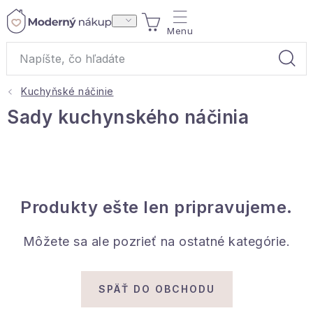
Prejsť
NÁKUPNÝ
na
obsah
KOŠÍK
Kuchyňské náčinie
Akcie a výpredaj
Sady kuchynského náčinia
Darčeky
Bytové vône
Produkty ešte len pripravujeme.
Čaje
Môžete sa ale pozrieť na ostatné kategórie.
Bytový textil
Domácnosť
SPÄŤ DO OBCHODU