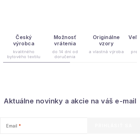
Hobby a záhrada
Kolekcia
Zdravie a krása
Český
Možnosť
Originálne
Veľ
výrobca
vrátenia
vzory
ý
Šport a outdoor
kvalitného
do 14 dní od
a vlastná výroba
pre
bytového textilu
doručenia
Pre deti
Novinky
Aktuálne novinky a akcie na váš e-mail
Darčekové poukazy
Sezónne kategórie
PRIHLÁSIŤ SA
Email
Veľkoobchodná spolupráca