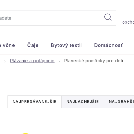
obch
é vône
Čaje
Bytový textil
Domácnosť
o
Plávanie a potápanie
Plavecké pomôcky pre deti
R
NAJPREDÁVANEJŠIE
NAJLACNEJŠIE
NAJDRAHŠI
a
d
V