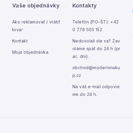
p
Vaše objednávky
Kontakty
Ako reklamovať / vrátiť
Telefón (PO–ŠT): +42
s
tovar
0 778 505 152
u
Kontakt
Nedovolali ste sa? Zav
oláme späť do 24 h (pr
Moja objednávka
ac. dni).
obchod@moderninaku
p.cz
Na váš e-mail odpovie
me do 24 h.