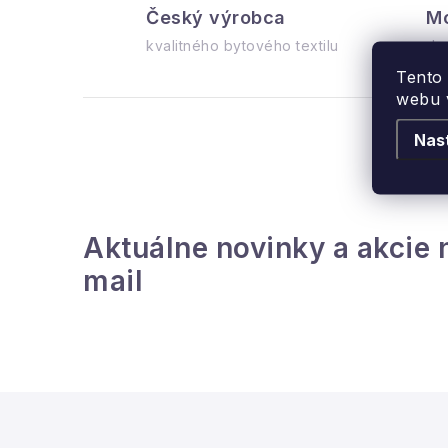
l
Český výrobca
Mo
kvalitného bytového textilu
do
Tento
webu v
Nas
i
Aktuálne novinky a akcie 
r
mail
Z
á