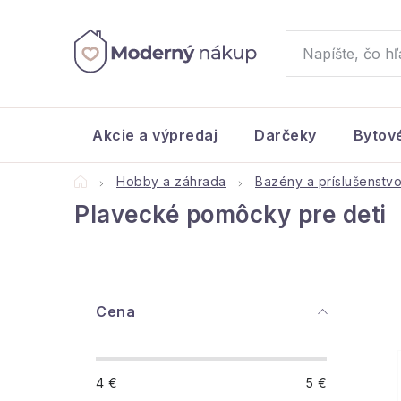
Prejsť
na
obsah
Akcie a výpredaj
Darčeky
Bytov
Domov
Hobby a záhrada
Bazény a príslušenstv
Plavecké pomôcky pre deti
B
Cena
o
č
4
€
5
€