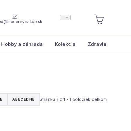
od@modernynakup.sk
NÁKUPNÝ
KOŠÍK
Hobby a záhrada
Kolekcia
Zdravie a krása
Stránka
1
z
1
-
1
položiek celkom
E
ABECEDNE