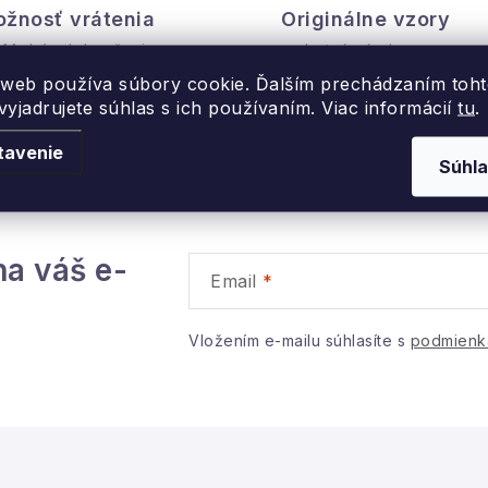
v
v
žnosť vrátenia
Originálne vzory
á
 14 dní od doručenia
a vlastná výroba
d
 web používa súbory cookie. Ďalším prechádzaním toh
a
yjadrujete súhlas s ich používaním. Viac informácií
tu
.
c
tavenie
Súhla
e
p
na váš e-
Email
v
Vložením e-mailu súhlasíte s
podmienk
k
y
v
ý