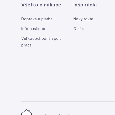
Všetko o nákupe
Inšpirácia
p
i
ä
Doprava a platba
Nový tovar
t
Info o nákupe
O nás
i
Veľkoobchodná spolu
práca
e