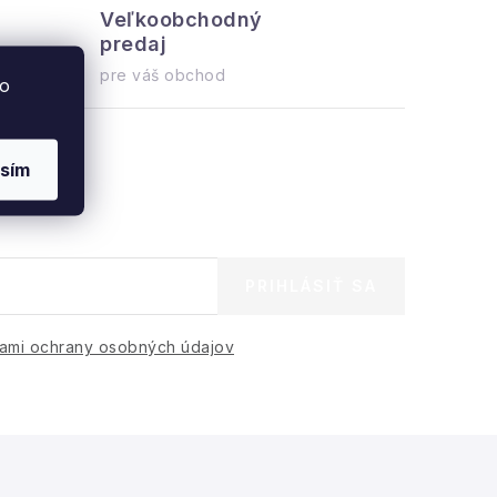
Veľkoobchodný
Všetko 
predaj
ihneď na o
pre váš obchod
to
sím
PRIHLÁSIŤ SA
ami ochrany osobných údajov