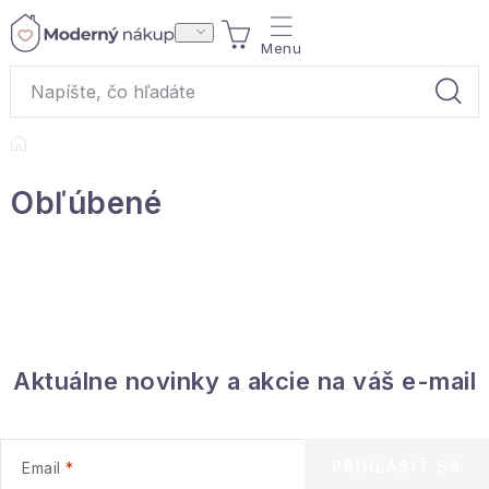
Prejsť
NÁKUPNÝ
na
obsah
KOŠÍK
Domov
Akcie a výpredaj
Obľúbené
Darčeky
Bytové vône
Čaje
Aktuálne novinky a akcie na váš e-mail
Bytový textil
Domácnosť
PRIHLÁSIŤ SA
Email