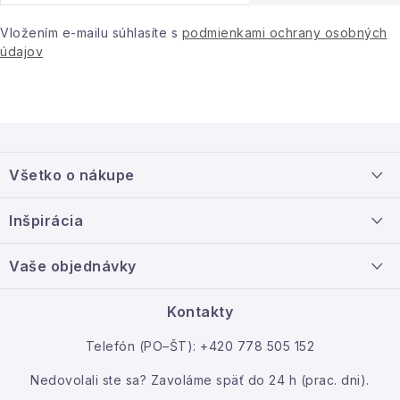
Hobby a záhrada
Vložením e-mailu súhlasíte s
podmienkami ochrany osobných
údajov
Kolekcia
Zdravie a krása
Z
Šport a outdoor
á
Všetko o nákupe
p
Pre deti
ä
Doprava a platba
Inšpirácia
t
Novinky
Info o nákupe
i
Nový tovar
Vaše objednávky
Veľkoobchodná spolupráca
e
Darčekové poukazy
O nás
Ako reklamovať / vrátiť tovar
Kontakty
Sezónne kategórie
Kontakt
Telefón (PO–ŠT): +420 778 505 152
Moja objednávka
Nedovolali ste sa? Zavoláme späť do 24 h (prac. dni).
Veľkoobchodná spolupráca