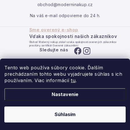
Podmienky ochrany osobných údajov
obchod@moderninakup.cz
Reklamácia a vrátenie
Obchodné podmienky
Na váš e-mail odpovieme do 24 h.
Info o nákupe
Rady a tipy
Kontakty
O nás
Sme overený e-shop
Vďaka spokojnosti našich zákazníkov
Obchod Moderný nákup získal vďaka spokojnosti overených zákazníkov
prestížny certifikát Overené zákazníkmi.
Sledujte nás
Tento web používa súbory cookie. Ďalším
prechádzaním tohto webu vyjadrujete súhlas s ich
používaním. Viac informácií
tu
.
- pre domov s láskou.
Nastavenie
Obchodné podmienky
Ochrana osobných údajov
Súhlasím
Copyright 2026
Moderný nákup
. Všetky práva vyhradené.
Vytvoril Shoptet