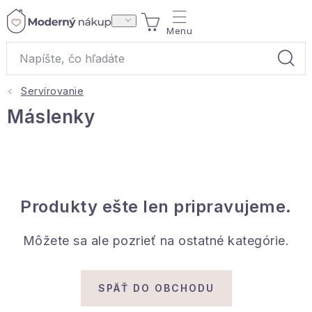
Prejsť
NÁKUPNÝ
na
obsah
KOŠÍK
Servírovanie
Akcie a výpredaj
Máslenky
Darčeky
Bytové vône
Produkty ešte len pripravujeme.
Čaje
Môžete sa ale pozrieť na ostatné kategórie.
Bytový textil
Domácnosť
SPÄŤ DO OBCHODU