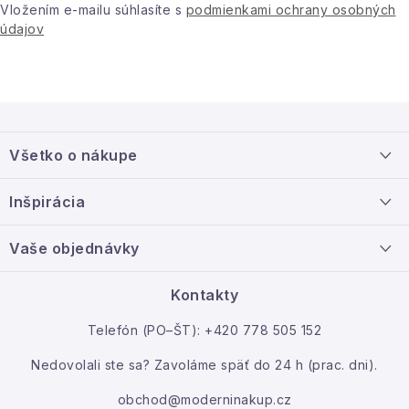
Vložením e-mailu súhlasíte s
podmienkami ochrany osobných
Podmienky ochrany osobných údajov
údajov
Reklamácia a vrátenie
Obchodné podmienky
Info o nákupe
Rady a tipy
Kontakty
O nás
Z
á
Všetko o nákupe
p
ä
Doprava a platba
Inšpirácia
t
Info o nákupe
i
Nový tovar
Vaše objednávky
Veľkoobchodná spolupráca
e
O nás
Ako reklamovať / vrátiť tovar
Kontakty
Kontakt
Telefón (PO–ŠT): +420 778 505 152
Moja objednávka
Nedovolali ste sa? Zavoláme späť do 24 h (prac. dni).
obchod@moderninakup.cz