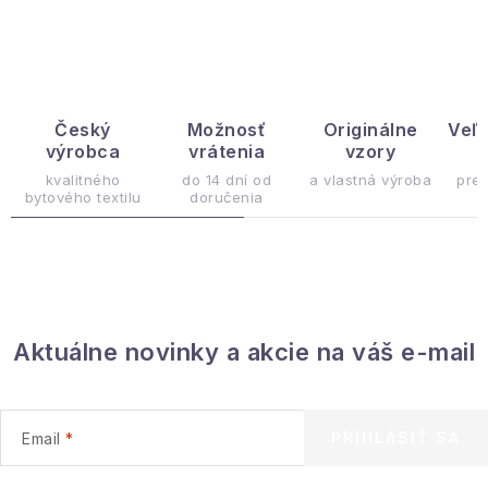
Hobby a záhrada
Kolekcia
Zdravie a krása
Český
Možnosť
Originálne
Veľ
výrobca
vrátenia
vzory
ý
Šport a outdoor
kvalitného
do 14 dní od
a vlastná výroba
pre
bytového textilu
doručenia
Pre deti
Novinky
Aktuálne novinky a akcie na váš e-mail
Darčekové poukazy
Sezónne kategórie
PRIHLÁSIŤ SA
Email
Veľkoobchodná spolupráca