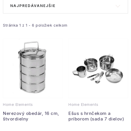
V
R
Hobby a záhrada
NAJPREDÁVANEJŠIE
ý
a
p
d
Kolekcia
i
e
Stránka
1
z
1
-
6
položiek celkom
Zdravie a krása
s
n
p
i
Šport a outdoor
r
e
o
p
Pre deti
d
r
u
o
Novinky
k
d
t
u
Darčekové poukazy
o
k
Home Elements
Home Elements
v
t
Sezónne kategórie
Nerezový obedár, 16 cm,
Ešus s hrnčekom a
o
štvordielny
príborom (sada 7 dielov)
v
Veľkoobchodná spolupráca