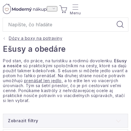
Prejsť
NÁKUPNÝ
na
obsah
KOŠÍK
Dózy a boxy na potraviny
Akcie a výpredaj
Ešusy a obedáre
Darčeky
Pod stan, do práce, na turistiku a rodinnú dovolenku.
Ešusy
a nosiče
sú praktickými spoločníkmi na cesty, ktoré sa dajú
použiť takmer kdekoľvek. S ešusom si môžete jedlo uvariť a
Bytové vône
potom ho ľahko prenášať. Na druhej strane nosiče potravín
umožňujú
prenášať len jedlo
, a to ešte len vo viacerých
úrovniach. Tým sa šetrí priestor, čo je pri cestovaní veľmi
Čaje
cenné. Ponúkame kastróly z nehrdzavejúcej ocele aj
praktické nosiče potravín vo viacdielnych súpravách, stačí
si len vybrať.
Bytový textil
Domácnosť
Zobrazit filtry