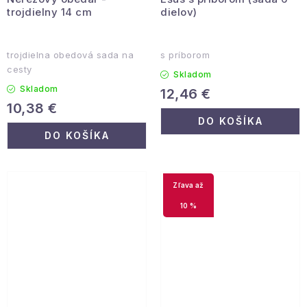
trojdielny 14 cm
dielov)
trojdielna obedová sada na
s príborom
cesty
Skladom
Skladom
12,46 €
10,38 €
DO KOŠÍKA
DO KOŠÍKA
až
10 %