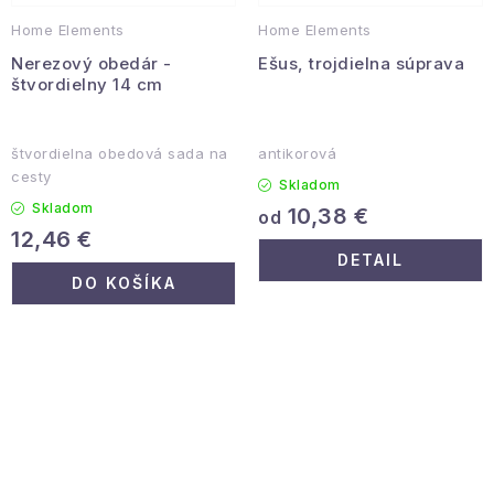
Home Elements
Home Elements
Nerezový obedár -
Ešus, trojdielna súprava
štvordielny 14 cm
štvordielna obedová sada na
antikorová
cesty
Skladom
Skladom
10,38 €
od
12,46 €
DETAIL
DO KOŠÍKA
O
v
l
á