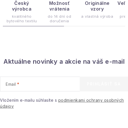
d
Český
Možnosť
Originálne
Veľ
výrobca
vrátenia
vzory
ý
a
c
kvalitného
do 14 dní od
a vlastná výroba
pre
bytového textilu
doručenia
i
e
p
r
v
Aktuálne novinky a akcie na váš e-mail
k
y
v
ý
PRIHLÁSIŤ SA
Email
p
i
Vložením e-mailu súhlasíte s
podmienkami ochrany osobných
s
údajov
u