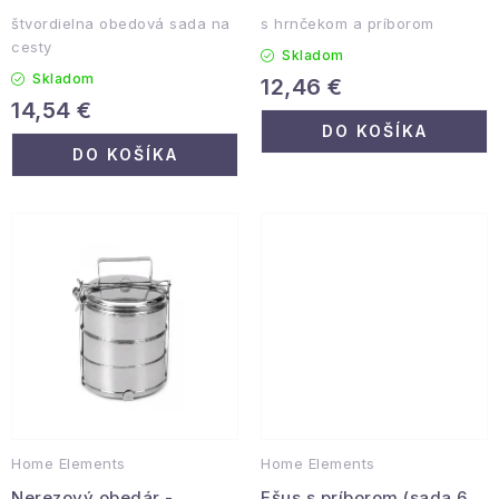
Podmienky ochrany osobných údajov
štvordielna obedová sada na
s hrnčekom a príborom
cesty
Reklamácia a vrátenie
Obchodné podmienky
Skladom
Skladom
Info o nákupe
Rady a tipy
12,46 €
Kontakty
O nás
14,54 €
DO KOŠÍKA
DO KOŠÍKA
Home Elements
Home Elements
Nerezový obedár -
Ešus s príborom (sada 6