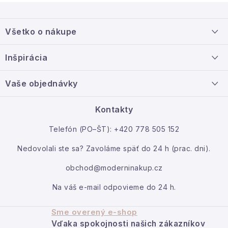
Z
á
Všetko o nákupe
p
ä
Doprava a platba
Inšpirácia
t
Info o nákupe
i
Nový tovar
Vaše objednávky
Veľkoobchodná spolupráca
e
O nás
Ako reklamovať / vrátiť tovar
Kontakty
Kontakt
Telefón (PO–ŠT): +420 778 505 152
Moja objednávka
Nedovolali ste sa? Zavoláme späť do 24 h (prac. dni).
obchod@moderninakup.cz
Na váš e-mail odpovieme do 24 h.
Sme overený e-shop
Vďaka spokojnosti našich zákazníkov