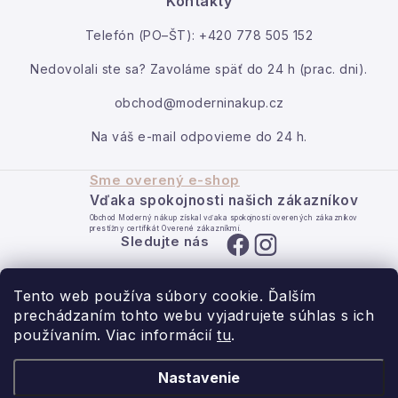
Kontakty
Podmienky ochrany osobných údajov
Kontakt
Telefón (PO–ŠT): +420 778 505 152
Reklamácia a vrátenie
Obchodné podmienky
Moja objednávka
Info o nákupe
Rady a tipy
Kontakty
O nás
Nedovolali ste sa? Zavoláme späť do 24 h (prac. dni).
obchod@moderninakup.cz
Na váš e-mail odpovieme do 24 h.
Sme overený e-shop
Vďaka spokojnosti našich zákazníkov
Obchod Moderný nákup získal vďaka spokojnosti overených zákazníkov
prestížny certifikát Overené zákazníkmi.
Sledujte nás
Tento web používa súbory cookie. Ďalším
prechádzaním tohto webu vyjadrujete súhlas s ich
používaním. Viac informácií
tu
.
- pre domov s láskou.
Nastavenie