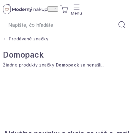
Prejsť
NÁKUPNÝ
na
obsah
KOŠÍK
Predávané značky
Akcie a výpredaj
Domopack
Darčeky
Žiadne produkty značky
Domopack
sa nenašli...
Bytové vône
Čaje
Bytový textil
Domácnosť