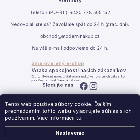
Kontakty
Podmienky ochrany osobných údajov
Kontakt
Telefón (PO–ŠT): +420 778 505 152
Reklamácia a vrátenie
Obchodné podmienky
Moja objednávka
Info o nákupe
Rady a tipy
Kontakty
O nás
Nedovolali ste sa? Zavoláme späť do 24 h (prac. dni).
obchod@moderninakup.cz
Na váš e-mail odpovieme do 24 h.
Sme overený e-shop
Vďaka spokojnosti našich zákazníkov
Obchod Moderný nákup získal vďaka spokojnosti overených zákazníkov
prestížny certifikát Overené zákazníkmi.
Sledujte nás
Tento web používa súbory cookie. Ďalším
prechádzaním tohto webu vyjadrujete súhlas s ich
používaním. Viac informácií
tu
.
- pre domov s láskou.
Nastavenie