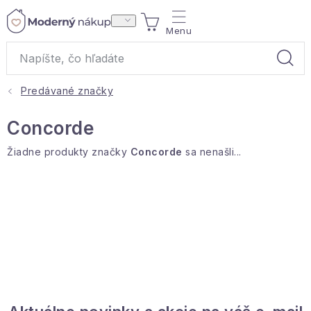
Prejsť
NÁKUPNÝ
na
obsah
KOŠÍK
Predávané značky
Akcie a výpredaj
Concorde
Darčeky
Žiadne produkty značky
Concorde
sa nenašli...
Bytové vône
Čaje
Bytový textil
Domácnosť