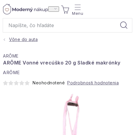
Prejsť
NÁKUPNÝ
na
obsah
KOŠÍK
Vône do auta
Akcie a výpredaj
ARÔME
Darčeky
ARÔME Vonné vrecúško 20 g Sladké makrónky
ARÔME
Bytové vône
Neohodnotené
Podrobnosti hodnotenia
Čaje
Bytový textil
Domácnosť