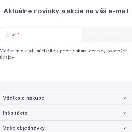
Aktuálne novinky a akcie na váš e-mail
PRIHLÁSIŤ SA
Email
Vložením e-mailu súhlasíte s
podmienkami ochrany osobných
údajov
Z
á
Všetko o nákupe
p
ä
Doprava a platba
Inšpirácia
t
Info o nákupe
i
Nový tovar
Vaše objednávky
Veľkoobchodná spolupráca