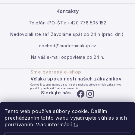
e
O nás
Ako reklamovať / vrátiť tovar
Kontakty
Kontakt
Telefón (PO–ŠT): +420 778 505 152
Moja objednávka
Nedovolali ste sa? Zavoláme späť do 24 h (prac. dni).
obchod@moderninakup.cz
Na váš e-mail odpovieme do 24 h.
Sme overený e-shop
Vďaka spokojnosti našich zákazníkov
Obchod Moderný nákup získal vďaka spokojnosti overených zákazníkov
prestížny certifikát Overené zákazníkmi.
Sledujte nás
Tento web používa súbory cookie. Ďalším
prechádzaním tohto webu vyjadrujete súhlas s ich
používaním. Viac informácií
tu
.
- pre domov s láskou.