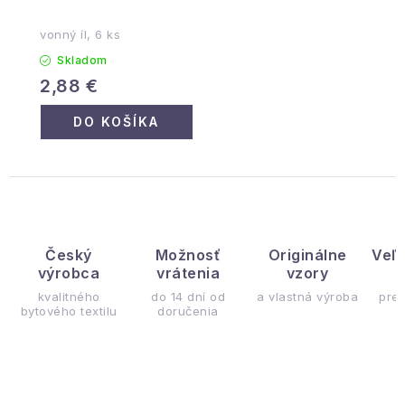
vonný íl, 6 ks
Skladom
2,88 €
DO KOŠÍKA
Český
Možnosť
Originálne
Veľ
výrobca
vrátenia
vzory
ý
kvalitného
do 14 dní od
a vlastná výroba
pre
bytového textilu
doručenia