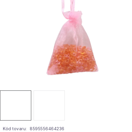
Hobby a záhrada
Kolekcia
Zdravie a krása
Šport a outdoor
Pre deti
Novinky
Darčekové poukazy
Sezónne kategórie
Veľkoobchodná spolupráca
Kód tovaru:
8595556464236