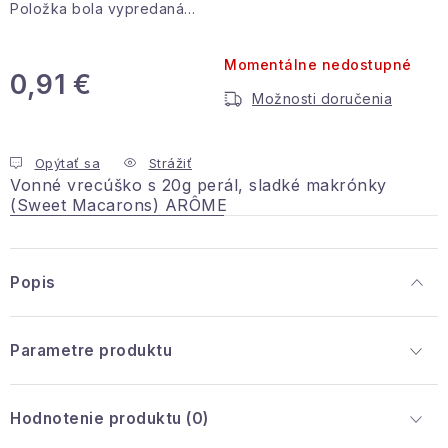
Položka bola vypredaná…
Podmienky ochrany osobných údajov
Reklamácia a vrátenie
Obchodné podmienky
Momentálne nedostupné
Info o nákupe
Rady a tipy
Kontakty
O nás
0,91 €
Možnosti doručenia
Jednotková cena:
Opýtať sa
Strážiť
Vonné vrecúško s 20g perál, sladké makrónky
(Sweet Macarons)
ARÔME
Popis
Parametre produktu
Hodnotenie produktu (0)