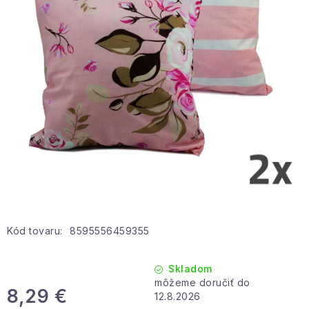
Hobby a záhrada
Kolekcia
Zdravie a krása
Šport a outdoor
Pre deti
Novinky
Darčekové poukazy
Kód tovaru:
8595556459355
Sezónne kategórie
Skladom
8,29 €
Veľkoobchodná spolupráca
12.8.2026