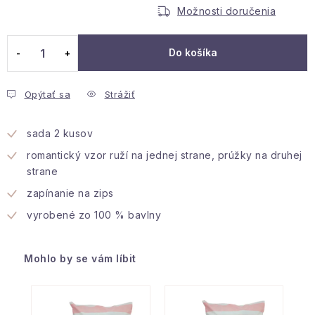
Jednotková cena:
Podmienky ochrany osobných údajov
Možnosti doručenia
Reklamácia a vrátenie
Obchodné podmienky
Info o nákupe
Rady a tipy
Kontakty
Do košíka
O nás
Opýtať sa
Strážiť
sada 2 kusov
romantický vzor ruží na jednej strane, prúžky na druhej
strane
zapínanie na zips
vyrobené zo 100 % bavlny
Mohlo by se vám líbit