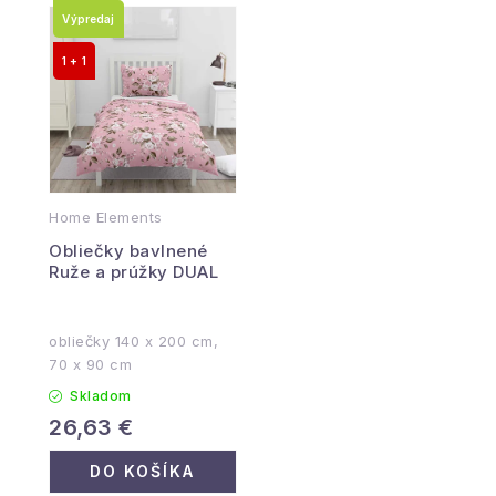
Výpredaj
1 + 1
Home Elements
Obliečky bavlnené
Ruže a prúžky DUAL
obliečky 140 x 200 cm,
70 x 90 cm
Skladom
26,63 €
DO KOŠÍKA