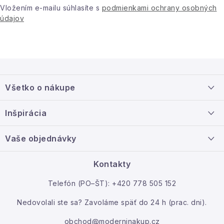
Vložením e-mailu súhlasíte s
podmienkami ochrany osobných
údajov
Z
á
Všetko o nákupe
p
ä
Doprava a platba
Inšpirácia
t
Info o nákupe
i
Nový tovar
Vaše objednávky
Veľkoobchodná spolupráca
e
O nás
Ako reklamovať / vrátiť tovar
Kontakty
Kontakt
Telefón (PO–ŠT): +420 778 505 152
Moja objednávka
Nedovolali ste sa? Zavoláme späť do 24 h (prac. dni).
obchod@moderninakup.cz