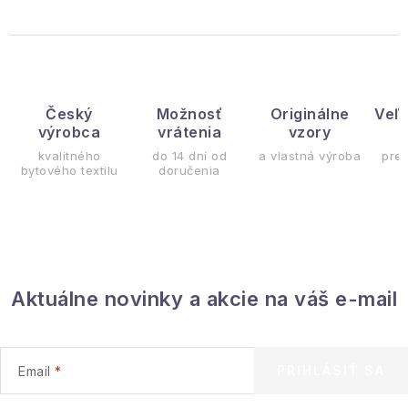
Český
Možnosť
Originálne
Veľ
výrobca
vrátenia
vzory
ý
kvalitného
do 14 dní od
a vlastná výroba
pre
bytového textilu
doručenia
Aktuálne novinky a akcie na váš e-mail
PRIHLÁSIŤ SA
Email