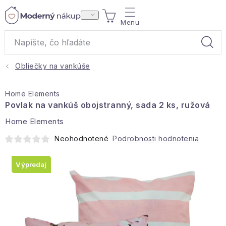
Prejsť
NÁKUPNÝ
na
obsah
KOŠÍK
Obliečky na vankúše
Akcie a výpredaj
Home Elements
Darčeky
Povlak na vankúš obojstranný, sada 2 ks, ružová
Home Elements
Bytové vône
Neohodnotené
Podrobnosti hodnotenia
Čaje
Výpredaj
Bytový textil
Domácnosť