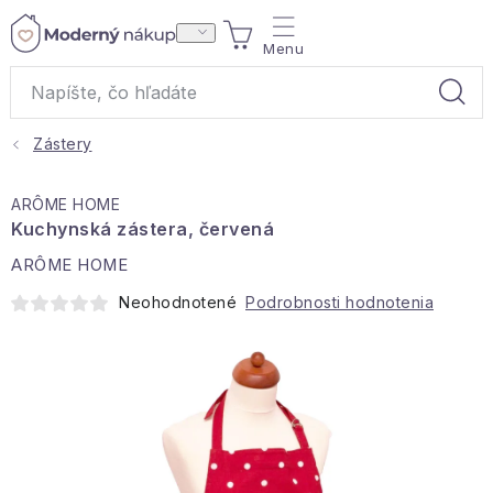
Prejsť
NÁKUPNÝ
na
obsah
KOŠÍK
Zástery
Akcie a výpredaj
ARÔME HOME
Darčeky
Kuchynská zástera, červená
ARÔME HOME
Bytové vône
Neohodnotené
Podrobnosti hodnotenia
Čaje
Bytový textil
Domácnosť