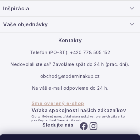
ä
Doprava a platba
Inšpirácia
t
Info o nákupe
i
Nový tovar
Vaše objednávky
Veľkoobchodná spolupráca
e
O nás
Ako reklamovať / vrátiť tovar
Kontakty
Kontakt
Telefón (PO–ŠT): +420 778 505 152
Moja objednávka
Nedovolali ste sa? Zavoláme späť do 24 h (prac. dni).
obchod@moderninakup.cz
Na váš e-mail odpovieme do 24 h.
Sme overený e-shop
Vďaka spokojnosti našich zákazníkov
Obchod Moderný nákup získal vďaka spokojnosti overených zákazníkov
prestížny certifikát Overené zákazníkmi.
Sledujte nás