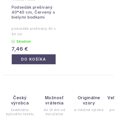
Podsedák prešívaný
40*40 cm, Červený s
bielymi bodkami
podsedák prešívaný 40 x
40 cm
Skladom
7,46 €
DO KOŠÍKA
Český
Možnosť
Originálne
Veľ
výrobca
vrátenia
vzory
ý
kvalitného
do 14 dní od
a vlastná výroba
pre
bytového textilu
doručenia