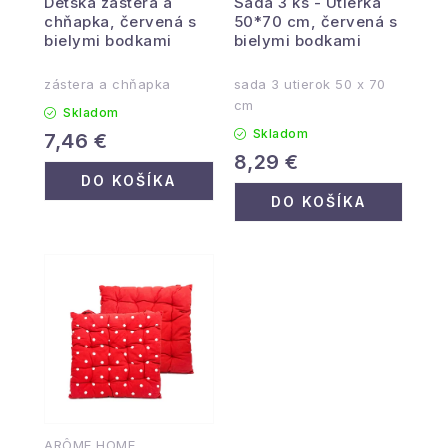
Detská zástera a
Sada 3 ks - Utierka
chňapka, červená s
50*70 cm, červená s
bielymi bodkami
bielymi bodkami
zástera a chňapka
sada 3 utierok 50 x 70
cm
Skladom
Skladom
7,46 €
8,29 €
DO KOŠÍKA
DO KOŠÍKA
ARÔME HOME