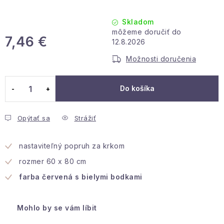
Podmienky ochrany osobných údajov
Reklamácia a vrátenie
Obchodné podmienky
Skladom
Info o nákupe
Rady a tipy
Kontakty
O nás
7,46 €
12.8.2026
Jednotková cena:
Možnosti doručenia
Do košíka
Opýtať sa
Strážiť
nastaviteľný popruh za krkom
rozmer
60 x 80 cm
farba červená s bielymi bodkami
Mohlo by se vám líbit