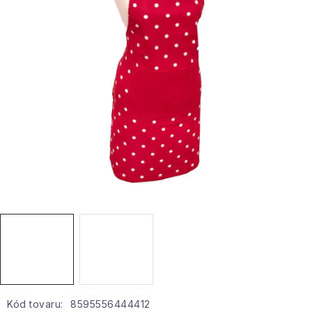
Hobby a záhrada
Kolekcia
Zdravie a krása
Šport a outdoor
Pre deti
Novinky
Darčekové poukazy
Sezónne kategórie
Veľkoobchodná spolupráca
Kód tovaru:
8595556444412