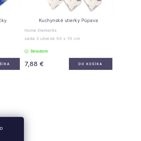
čky
Kuchynské utierky Púpava
Home Elements
sada 3 utierok 50 x 70 cm
Skladom
7,88 €
ŠÍKA
DO KOŠÍKA
to