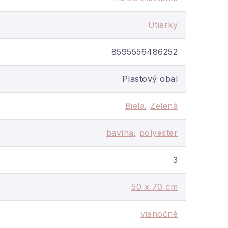
Utierky
8595556486252
Plastový obal
Biela
,
Zelená
bavlna
,
polyester
3
50 x 70 cm
vianočné