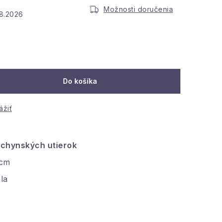
Možnosti doručenia
.8.2026
Do košíka
ážiť
chynských utierok
 cm
la