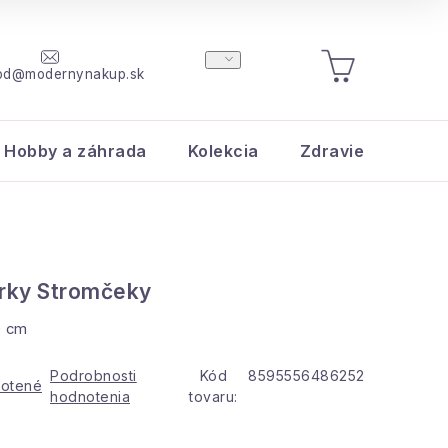
od@modernynakup.sk
NÁKUPNÝ
KOŠÍK
Hobby a záhrada
Kolekcia
Zdravie a krása
erky Stromčeky
0 cm
Podrobnosti
Kód
8595556486252
otené
hodnotenia
tovaru: