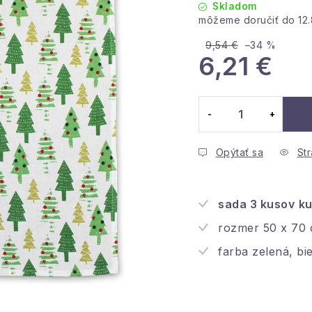
Skladom
12
9,54 €
–34 %
6,21 €
Jednotková cena:
Opýtať sa
Str
sada 3 kusov
ku
rozmer 50 x 70
farba zelená, bie