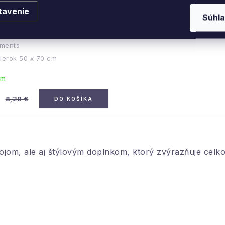
tavenie
Súhla
utierok 50 x 70 cm, Zimný les
ments
tierok 50 x 70 cm
om
€
8,29 €
DO KOŠÍKA
rojom, ale aj štýlovým doplnkom, ktorý zvýrazňuje celk
ou našej kolekcie s motívom
vianočných stromčekov
. A
e kuchynské textílie s rovnakým motívom a v rovnakýc