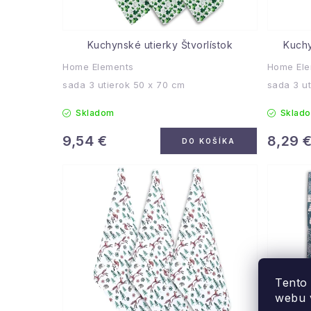
Kuchynské utierky Štvorlístok
Kuchy
Home Elements
Home Ele
sada 3 utierok 50 x 70 cm
sada 3 u
Skladom
Sklad
9,54 €
8,29 
DO KOŠÍKA
Tento
webu v