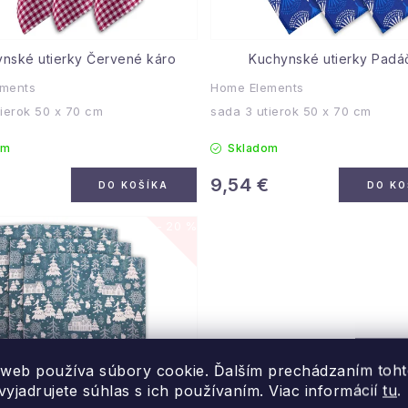
nské utierky Červené káro
Kuchynské utierky Padá
ments
Home Elements
tierok 50 x 70 cm
sada 3 utierok 50 x 70 cm
om
Skladom
€
9,54 €
DO KOŠÍKA
DO KO
20 %
 web používa súbory cookie. Ďalším prechádzaním toh
yjadrujete súhlas s ich používaním. Viac informácií
tu
.