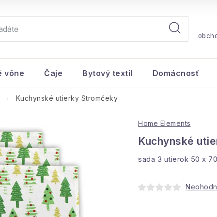
obch
é vône
Čaje
Bytový textil
Domácnosť
Kuchynské utierky Stromčeky
Home Elements
Kuchynské uti
sada 3 utierok 50 x 7
Neohodn