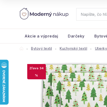
Prejsť
na
obsah
Akcie a výpredaj
Darčeky
Bytov
Domov
Bytový textil
Kuchynský textil
Utierky
34
%