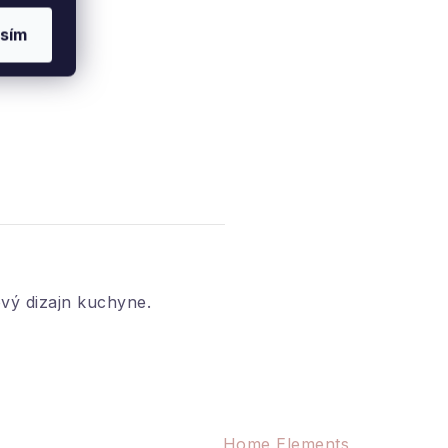
sím
ový dizajn kuchyne.
k chcete zladiť kuchyňu,
h farbách.
Home Elements