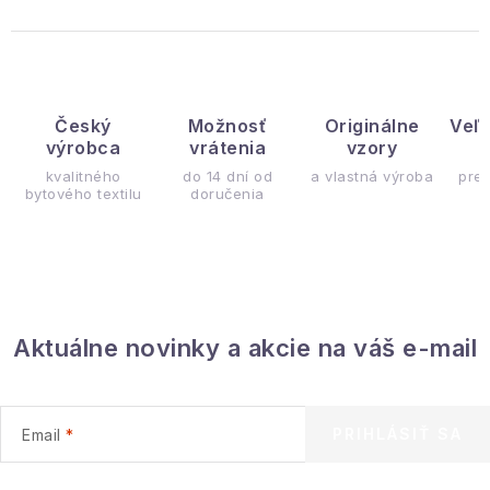
Český
Možnosť
Originálne
Veľ
výrobca
vrátenia
vzory
ý
kvalitného
do 14 dní od
a vlastná výroba
pre
bytového textilu
doručenia
Aktuálne novinky a akcie na váš e-mail
PRIHLÁSIŤ SA
Email