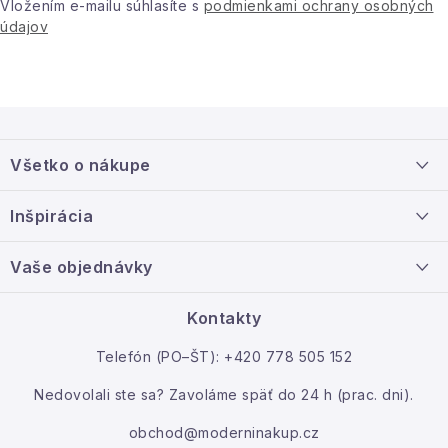
Vložením e-mailu súhlasíte s
podmienkami ochrany osobných
údajov
Z
á
Všetko o nákupe
p
ä
Doprava a platba
Inšpirácia
t
Info o nákupe
i
Nový tovar
Vaše objednávky
Veľkoobchodná spolupráca
e
O nás
Ako reklamovať / vrátiť tovar
Kontakty
Kontakt
Telefón (PO–ŠT): +420 778 505 152
Moja objednávka
Nedovolali ste sa? Zavoláme späť do 24 h (prac. dni).
obchod@moderninakup.cz