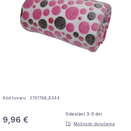
Hobby a záhrada
Kolekcia
Zdravie a krása
Šport a outdoor
Pre deti
Novinky
Darčekové poukazy
Kód tovaru:
37617A8_8344
Sezónne kategórie
Odeslání 3-5 dní
9,96 €
Možnosti doručenia
Veľkoobchodná spolupráca
Jednotková cena: