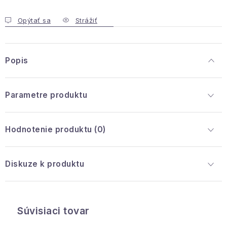
Podmienky ochrany osobných údajov
Opýtať sa
Strážiť
Reklamácia a vrátenie
Obchodné podmienky
Info o nákupe
Rady a tipy
Kontakty
O nás
Popis
Parametre produktu
Hodnotenie produktu (0)
Diskuze k produktu
Súvisiaci tovar