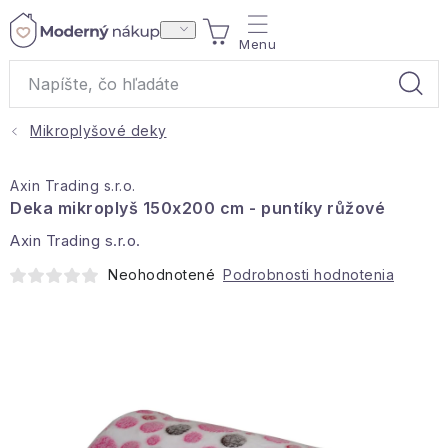
Prejsť
NÁKUPNÝ
na
obsah
KOŠÍK
Mikroplyšové deky
Akcie a výpredaj
Axin Trading s.r.o.
Darčeky
Deka mikroplyš 150x200 cm - puntíky růžové
Axin Trading s.r.o.
Bytové vône
Neohodnotené
Podrobnosti hodnotenia
Čaje
Bytový textil
Domácnosť