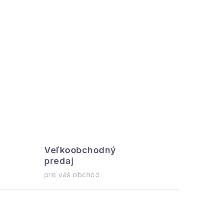
Veľkoobchodný
Všetko 
predaj
ihneď na o
pre váš obchod