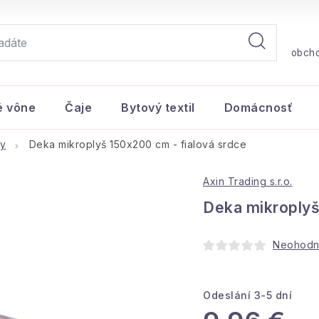
obch
é vône
Čaje
Bytový textil
Domácnosť
y
Deka mikroplyš 150x200 cm - fialová srdce
Axin Trading s.r.o.
Deka mikroplyš
Neohodn
Odeslání 3-5 dní