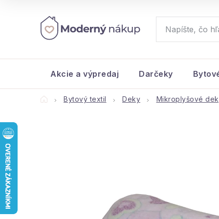
Prejsť
na
obsah
Akcie a výpredaj
Darčeky
Bytov
Domov
Bytový textil
Deky
Mikroplyšové dek