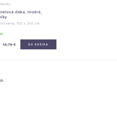
ments
anelová deka, modrá,
níky
zorovaná, 150 x 200 cm
om
15,79 €
DO KOŠÍKA
e.