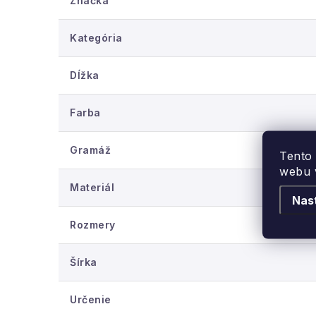
Značka
Kategória
Dĺžka
Farba
Gramáž
Tento
webu v
Materiál
Nas
Rozmery
Šírka
Určenie