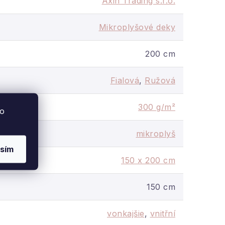
Axin Trading s.r.o.
Mikroplyšové deky
200 cm
Fialová
,
Ružová
300 g/m²
to
mikroplyš
sím
150 x 200 cm
150 cm
vonkajšie
,
vnitřní