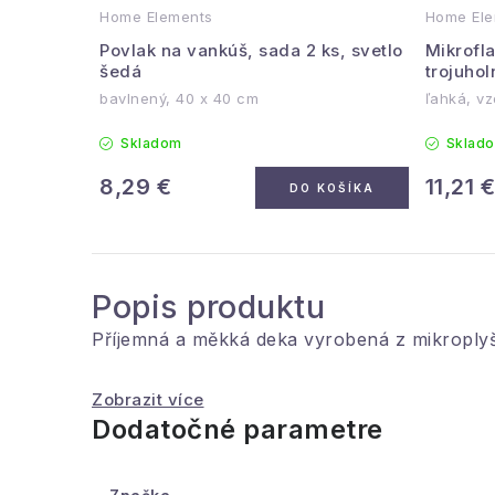
Home Elements
Home Ele
Povlak na vankúš, sada 2 ks, svetlo
Mikrofl
šedá
trojuhol
bavlnený, 40 x 40 cm
ľahká, v
Skladom
Sklad
8,29 €
11,21 €
DO KOŠÍKA
Popis produktu
Příjemná a měkká deka vyrobená z mikroplyš
Zobrazit více
Dodatočné parametre