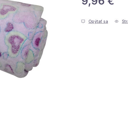
9,96 €
Jednotková cena:
Opýtať sa
Str