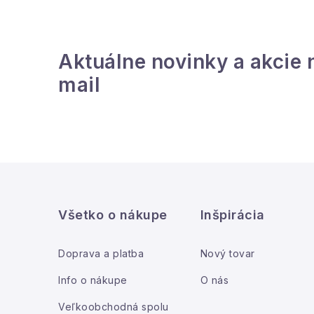
Aktuálne novinky a akcie 
mail
Z
á
Všetko o nákupe
Inšpirácia
p
ä
Doprava a platba
Nový tovar
t
Info o nákupe
O nás
i
Veľkoobchodná spolu