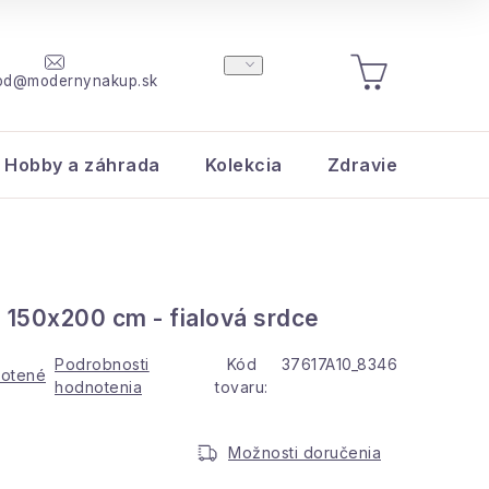
od@modernynakup.sk
NÁKUPNÝ
KOŠÍK
Hobby a záhrada
Kolekcia
Zdravie a krása
 150x200 cm - fialová srdce
Podrobnosti
Kód
37617A10_8346
otené
hodnotenia
tovaru:
Možnosti doručenia