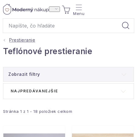
Prejsť
NÁKUPNÝ
na
obsah
KOŠÍK
Prestieranie
Akcie a výpredaj
Teflónové prestieranie
Darčeky
Zobrazit filtry
Bytové vône
V
R
NAJPREDÁVANEJŠIE
Čaje
ý
a
p
d
Bytový textil
i
e
Stránka
1
z
1
-
18
položiek celkom
s
n
Domácnosť
p
i