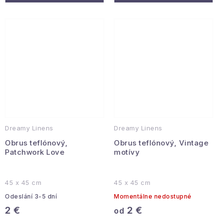
Dreamy Linens
Dreamy Linens
Obrus teflónový,
Obrus teflónový, Vintage
Patchwork Love
motívy
45 x 45 cm
45 x 45 cm
Odeslání 3-5 dní
Momentálne nedostupné
2 €
2 €
od