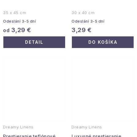
35 x 45 cm
30 x 40 cm
Odeslání 3-5 dní
Odeslání 3-5 dní
3,29 €
3,29 €
od
DETAIL
DO KOŠÍKA
Dreamy Linens
Dreamy Linens
Prestieranie teflónové,
Luxusné prestieranie