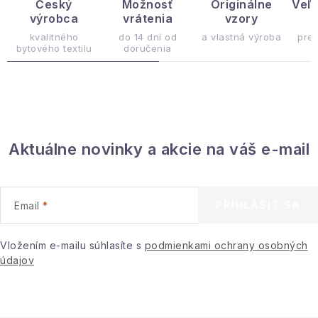
d
Český
Možnosť
Originálne
Veľ
výrobca
vrátenia
vzory
ý
a
c
kvalitného
do 14 dní od
a vlastná výroba
pre
bytového textilu
doručenia
i
e
p
r
v
Aktuálne novinky a akcie na váš e-mail
k
y
v
ý
PRIHLÁSIŤ SA
Email
p
i
Vložením e-mailu súhlasíte s
podmienkami ochrany osobných
s
údajov
u