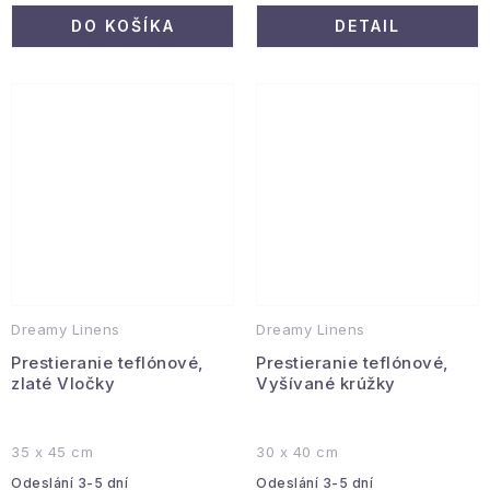
DO KOŠÍKA
DETAIL
Dreamy Linens
Dreamy Linens
Prestieranie teflónové,
Prestieranie teflónové,
zlaté Vločky
Vyšívané krúžky
35 x 45 cm
30 x 40 cm
Odeslání 3-5 dní
Odeslání 3-5 dní