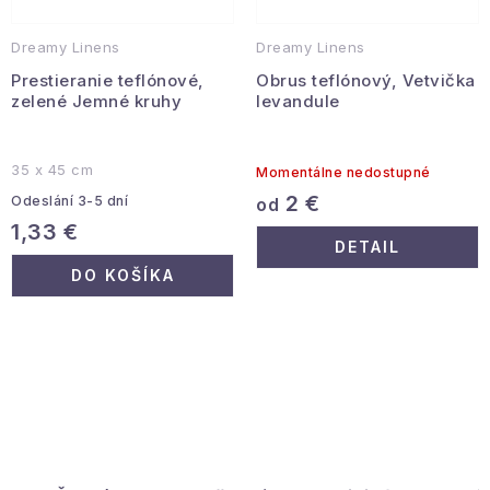
Dreamy Linens
Dreamy Linens
Prestieranie teflónové,
Obrus teflónový, Vetvička
zelené Jemné kruhy
levandule
35 x 45 cm
Momentálne nedostupné
2 €
Odeslání 3-5 dní
od
1,33 €
DETAIL
DO KOŠÍKA
O
v
l
á