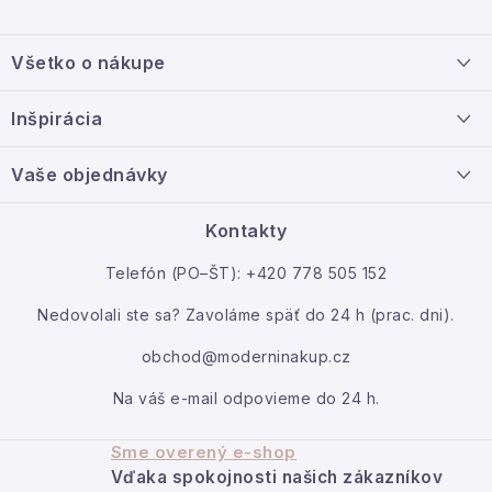
Z
á
Všetko o nákupe
p
ä
Doprava a platba
Inšpirácia
t
Info o nákupe
i
Nový tovar
Vaše objednávky
Veľkoobchodná spolupráca
e
O nás
Ako reklamovať / vrátiť tovar
Kontakty
Kontakt
Telefón (PO–ŠT): +420 778 505 152
Moja objednávka
Nedovolali ste sa? Zavoláme späť do 24 h (prac. dni).
obchod@moderninakup.cz
Na váš e-mail odpovieme do 24 h.
Sme overený e-shop
Vďaka spokojnosti našich zákazníkov