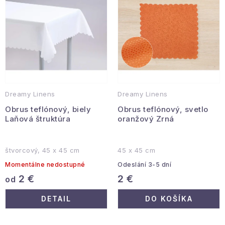
r
e
Hobby a záhrada
o
p
d
r
Kolekcia
u
o
k
d
Zdravie a krása
t
u
Šport a outdoor
o
k
Dreamy Linens
Dreamy Linens
v
t
Pre deti
Obrus teflónový, biely
Obrus teflónový, svetlo
o
Laňová štruktúra
oranžový Zrná
v
Novinky
štvorcový, 45 x 45 cm
45 x 45 cm
Darčekové poukazy
Momentálne nedostupné
Odeslání 3-5 dní
2 €
2 €
od
Sezónne kategórie
DETAIL
DO KOŠÍKA
Veľkoobchodná spolupráca