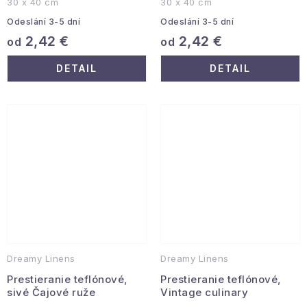
30 x 40 cm
30 x 40 cm
Odeslání 3-5 dní
Odeslání 3-5 dní
2,42 €
2,42 €
od
od
DETAIL
DETAIL
Dreamy Linens
Dreamy Linens
Prestieranie teflónové,
Prestieranie teflónové,
sivé Čajové ruže
Vintage culinary