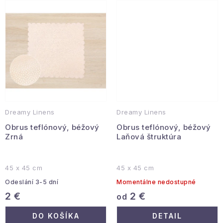
Podmienky ochrany osobných údajov
Reklamácia a vrátenie
Obchodné podmienky
Info o nákupe
Rady a tipy
Kontakty
O nás
Dreamy Linens
Dreamy Linens
Obrus teflónový, béžový
Obrus teflónový, béžový
Zrná
Laňová štruktúra
45 x 45 cm
45 x 45 cm
Odeslání 3-5 dní
Momentálne nedostupné
2 €
2 €
od
DO KOŠÍKA
DETAIL