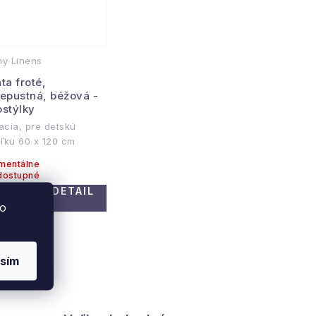
y Linens
ta froté,
iepustná, béžová -
ostýlky
acia, pre detskú
eľku 60 x 120 cm
mentálne
dostupné
DETAIL
6,21 €
to
sím