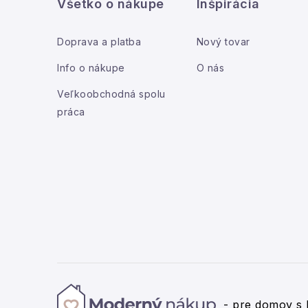
Všetko o nákupe
Inšpirácia
p
i
ä
Doprava a platba
Nový tovar
t
Info o nákupe
O nás
i
Veľkoobchodná spolu
práca
e
- pre domov s 