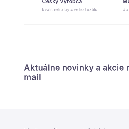
Český výrobca
Mo
l
kvalitného bytového textilu
do
i
Aktuálne novinky a akcie 
mail
r
Z
á