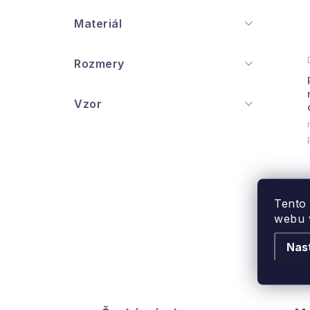
Materiál
Rozmery
Vzor
Tento
webu v
Nas