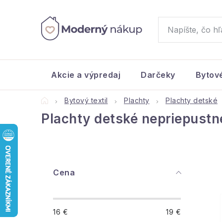
Prejsť
na
obsah
Akcie a výpredaj
Darčeky
Bytov
Domov
Bytový textil
Plachty
Plachty detské
Plachty detské nepriepustn
B
Cena
o
č
16
€
19
€