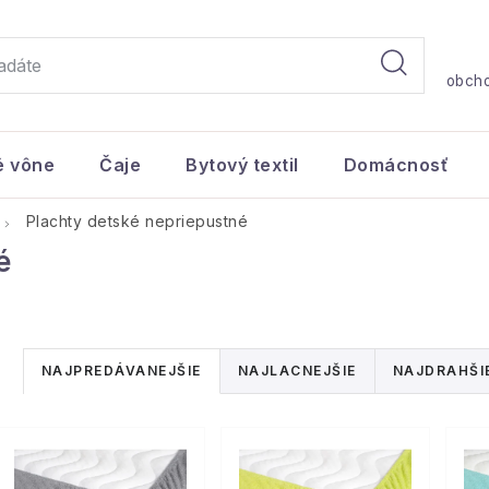
obch
é vône
Čaje
Bytový textil
Domácnosť
Plachty detské nepriepustné
é
R
NAJPREDÁVANEJŠIE
NAJLACNEJŠIE
NAJDRAHŠI
a
V
d
ý