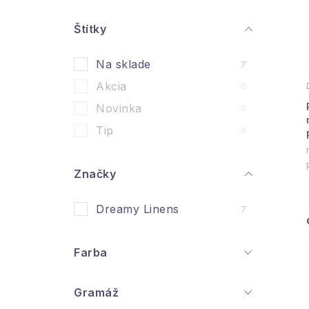
n
ý
Štítky
i
p
Na sklade
7
a
Akcia
0
n
Novinka
0
e
Tip
0
l
Značky
Dreamy Linens
7
Farba
Gramáž