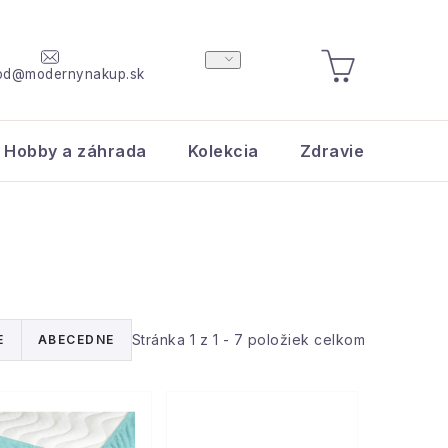
od@modernynakup.sk
NÁKUPNÝ
KOŠÍK
Hobby a záhrada
Kolekcia
Zdravie a krása
Stránka
1
z
1
-
7
položiek celkom
E
ABECEDNE