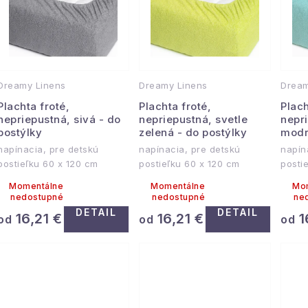
e
p
n
i
s
e
Dreamy Linens
Dreamy Linens
Dream
p
p
Plachta froté,
Plachta froté,
Plach
r
nepriepustná, sivá - do
nepriepustná, svetle
nepri
r
postýlky
zelená - do postýlky
modr
o
napínacia, pre detskú
napínacia, pre detskú
napín
o
postieľku 60 x 120 cm
postieľku 60 x 120 cm
posti
d
d
Momentálne
Momentálne
Mo
u
nedostupné
nedostupné
ne
u
DETAIL
DETAIL
16,21 €
16,21 €
1
od
od
od
k
k
t
t
o
o
v