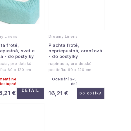
y Linens
Dreamy Linens
ta froté,
Plachta froté,
epustná, svetle
nepriepustná, oranžová
á - do postýlky
- do postýlky
acia, pre detskú
napínacia, pre detskú
eľku 60 x 120 cm
postieľku 60 x 120 cm
mentálne
Odeslání 3-5
dostupné
dní
DETAIL
6,21 €
16,21 €
DO KOŠÍKA