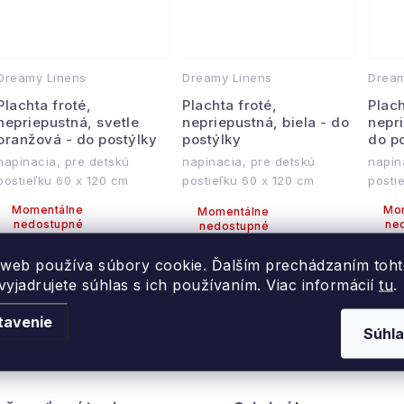
v
Dreamy Linens
Dreamy Linens
Dream
Plachta froté,
Plachta froté,
Plach
nepriepustná, svetle
nepriepustná, biela - do
nepr
oranžová - do postýlky
postýlky
do p
napínacia, pre detskú
napínacia, pre detskú
napín
postieľku 60 x 120 cm
postieľku 60 x 120 cm
posti
Momentálne
Mo
Momentálne
nedostupné
ne
nedostupné
DETAIL
14,54
od
16,21 €
DETAIL
1
od
od
 web používa súbory cookie. Ďalším prechádzaním toh
€
yjadrujete súhlas s ich používaním. Viac informácií
tu
.
tavenie
Súhla
O
v