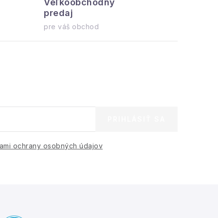
Veľkoobchodný
Všetko 
predaj
ihneď na o
pre váš obchod
PRIHLÁSIŤ SA
ami ochrany osobných údajov