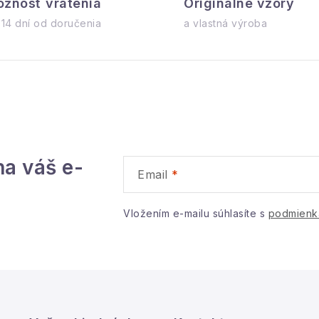
žnosť vrátenia
Originálne vzory
 14 dní od doručenia
a vlastná výroba
á
d
a
c
e
na váš e-
p
Email
v
Vložením e-mailu súhlasíte s
podmienk
k
y
v
ý