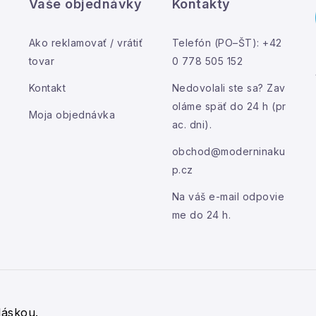
Vaše objednávky
Kontakty
p
Ako reklamovať / vrátiť
Telefón (PO–ŠT): +42
s
tovar
0 778 505 152
u
Kontakt
Nedovolali ste sa? Zav
oláme späť do 24 h (pr
Moja objednávka
ac. dni).
obchod@moderninaku
p.cz
Na váš e-mail odpovie
me do 24 h.
láskou.